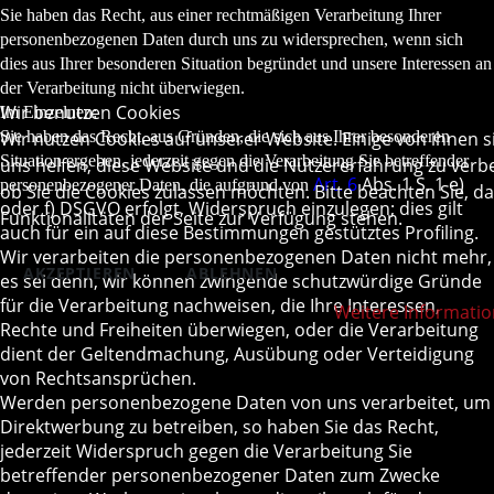
Sie haben das Recht, aus einer rechtmäßigen Verarbeitung Ihrer
personenbezogenen Daten durch uns zu widersprechen, wenn sich
dies aus Ihrer besonderen Situation begründet und unsere Interessen an
der Verarbeitung nicht überwiegen.
Wir benutzen Cookies
Im Einzelnen:
Wir nutzen Cookies auf unserer Website. Einige von ihnen s
Sie haben das Recht, aus Gründen, die sich aus Ihrer besonderen
Situation ergeben, jederzeit gegen die Verarbeitung Sie betreffender
uns helfen, diese Website und die Nutzererfahrung zu verbe
Art. 6
Abs. 1 S. 1 e)
personenbezogener Daten, die aufgrund von
ob Sie die Cookies zulassen möchten. Bitte beachten Sie, d
oder f) DSGVO erfolgt, Widerspruch einzulegen; dies gilt
Funktionalitäten der Seite zur Verfügung stehen.
auch für ein auf diese Bestimmungen gestütztes Profiling.
Wir verarbeiten die personenbezogenen Daten nicht mehr,
AKZEPTIEREN
ABLEHNEN
es sei denn, wir können zwingende schutzwürdige Gründe
für die Verarbeitung nachweisen, die Ihre Interessen,
Weitere Informati
Rechte und Freiheiten überwiegen, oder die Verarbeitung
dient der Geltendmachung, Ausübung oder Verteidigung
von Rechtsansprüchen.
Werden personenbezogene Daten von uns verarbeitet, um
Direktwerbung zu betreiben, so haben Sie das Recht,
jederzeit Widerspruch gegen die Verarbeitung Sie
betreffender personenbezogener Daten zum Zwecke