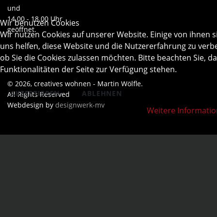
und
14.00 - 18.00 Uhr
Wir benutzen Cookies
geöffnet.
Wir nutzen Cookies auf unserer Website. Einige von ihnen s
uns helfen, diese Website und die Nutzererfahrung zu verbe
ob Sie die Cookies zulassen möchten. Bitte beachten Sie, d
Funktionalitäten der Seite zur Verfügung stehen.
© 2026, creatives wohnen - Martin Wölfle.
AKZEPTIEREN
ABLEHNEN
All Rights Reserved
Webdesign by
designwerk-mv
Weitere Informati