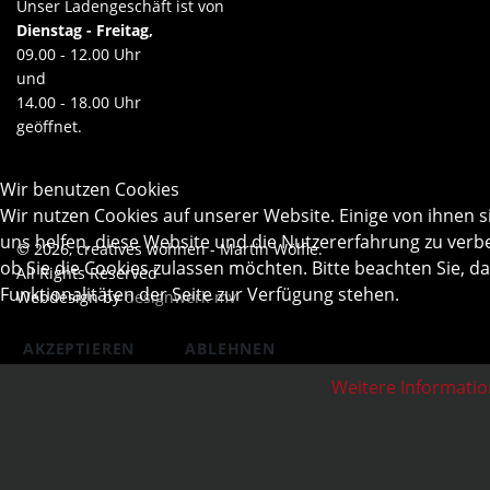
Unser Ladengeschäft ist von
Dienstag - Freitag,
09.00 - 12.00 Uhr
und
14.00 - 18.00 Uhr
geöffnet.
Wir benutzen Cookies
Wir nutzen Cookies auf unserer Website. Einige von ihnen s
uns helfen, diese Website und die Nutzererfahrung zu verbe
© 2026, creatives wohnen - Martin Wölfle.
ob Sie die Cookies zulassen möchten. Bitte beachten Sie, d
All Rights Reserved
Funktionalitäten der Seite zur Verfügung stehen.
Webdesign by
designwerk-mv
AKZEPTIEREN
ABLEHNEN
Weitere Informati